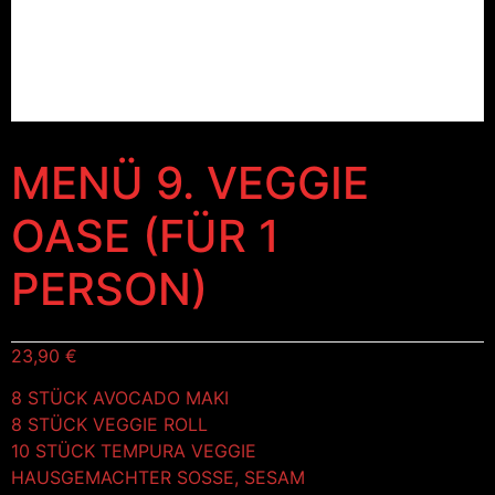
MENÜ 9. VEGGIE
OASE (FÜR 1
PERSON)
23,90
€
8 STÜCK AVOCADO MAKI
8 STÜCK VEGGIE ROLL
10 STÜCK TEMPURA VEGGIE
HAUSGEMACHTER SOSSE, SESAM