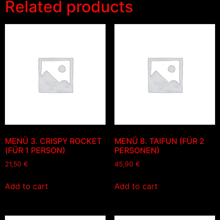
Related products
MENÜ 3. CRISPY ROCKET
MENÜ 8. TAIFUN (FÜR 2
(FÜR 1 PERSON)
PERSONEN)
21,50
€
45,90
€
Add to cart
Add to cart