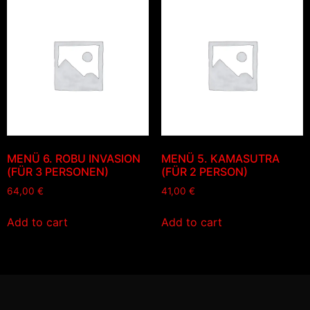
MENÜ 6. ROBU INVASION
MENÜ 5. KAMASUTRA
(FÜR 3 PERSONEN)
(FÜR 2 PERSON)
64,00
€
41,00
€
Add to cart
Add to cart