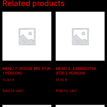
Related products
MENÜ 7. VEGGIE MIX (FÜR
MENÜ 5. KAMASUTRA
1 PERSON)
(FÜR 2 PERSON)
13,90
€
41,00
€
Add to cart
Add to cart