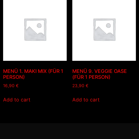
MENÜ 1. MAKI MIX (FÜR 1
MENÜ 9. VEGGIE OASE
PERSON)
(FÜR 1 PERSON)
16,90
€
23,90
€
Add to cart
Add to cart