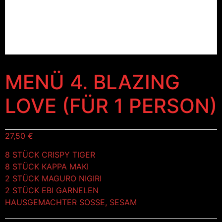
MENÜ 4. BLAZING
LOVE (FÜR 1 PERSON)
27,50
€
8 STÜCK CRISPY TIGER
8 STÜCK KAPPA MAKI
2 STÜCK MAGURO NIGIRI
2 STÜCK EBI GARNELEN
HAUSGEMACHTER SOSSE, SESAM