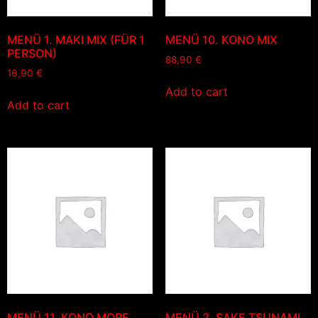
MENÜ 1. MAKI MIX (FÜR 1
MENÜ 10. KONO MIX
PERSON)
88,90
€
16,90
€
Add to cart
Add to cart
MENÜ 11. KONO MORE
MENÜ 2. SAKE TSUNAMI