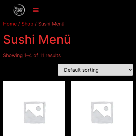
Home
/
Shop
/ Sushi Menü
Sushi Menü
Showing 1–4 of 11 results