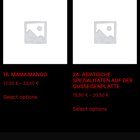
16. MAMA MANGO
24. ASIATISCHE
SPEZIALITÄTEN AUF DER
13,50
€
–
22,50
€
GUSSEISENPLATTE
15,90
€
–
20,50
€
Select options
Select options