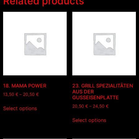
Related products
18. MAMA POWER
23. GRILL SPEZIALITÄTEN
AUS DER
13,50
€
–
20,50
€
GUSSEISENPLATTE
20,50
€
–
24,50
€
Select options
Select options