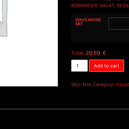
KORIANDER, SALAT, SESA
WAHLWEISE
MIT
Total:
20,50 €
Add to cart
SKU:
N/A
Category:
Haupt