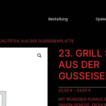
Bestellung
Speis
EZIALITÄTEN AUS DER GUSSEISENPLATTE
23. GRILL
AUS DER
GUSSEIS
20,50
€
–
24,50
€
MIT WÜRZIGEN DUNKLE 
SAISON GEMÜSE, FRÜHLI