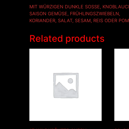
MIT WÜRZIGEN DUNKLE SOSSE, KNOBLAUC
SAISON GEMÜSE, FRÜHLINGSZWIEBELN,
KORIANDER, SALAT, SESAM, REIS ODER PO
Related products