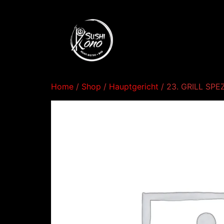
Home
/
Shop
/
Hauptgericht
/ 23. GRILL SP