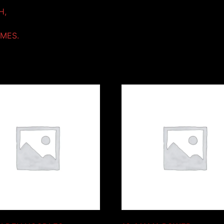
H,
MMES.