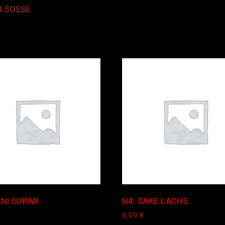
R SOSSE
NI SURIMI
N4. SAKE LACHS
6,00
€