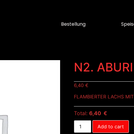
Bestellung
Speis
N2. ABUR
6,40
€
FLAMBIERTER LACHS MI
Total:
6,40 €
Add to cart