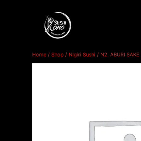
Home
/
Shop
/
Nigiri Sushi
/ N2. ABURI SAKE