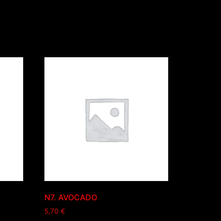
N7. AVOCADO
5,70
€