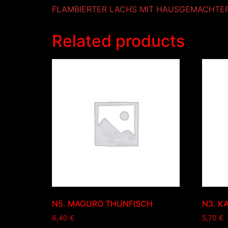
FLAMBIERTER LACHS MIT HAUSGEMACHTE
Related products
N5. MAGURO THUNFISCH
N3. KA
6,40
€
5,70
€