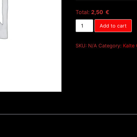
Total:
2,50 €
Add to cart
SKU:
N/A
Category:
Kalte