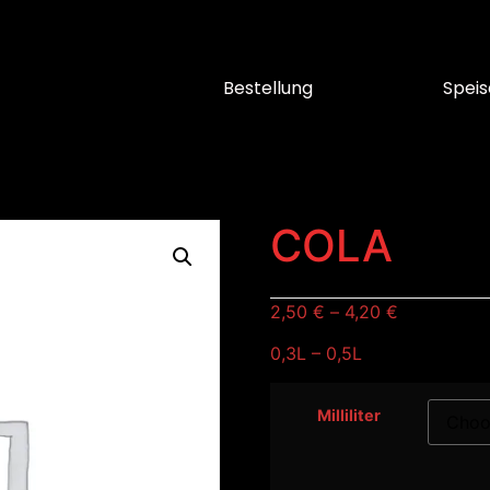
Bestellung
Speis
COLA
2,50
€
–
4,20
€
0,3L – 0,5L
Milliliter