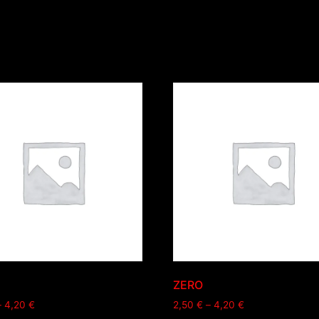
ZERO
–
4,20
€
2,50
€
–
4,20
€