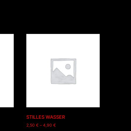
STILLES WASSER
2,50
€
–
4,90
€