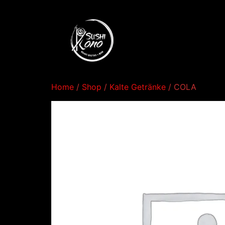
Home
/
Shop
/
Kalte Getränke
/ COLA