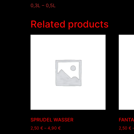
0,3L – 0,5L
Related products
SPRUDEL WASSER
FANTA
2,50
€
–
4,90
€
2,50
€