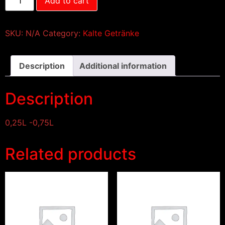
Add to cart
SKU:
N/A
Category:
Kalte Getränke
Description
Additional information
Description
0,25L -0,75L
Related products