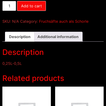
Add to cart
SKU:
N/A
Category:
Fruchsäfte auch als Schorle
Description
Additional information
Description
0,25L-0,5L
Related products