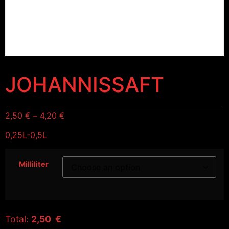
JOHANNISSAFT
2,50
€
–
4,20
€
0,25L-0,5L
Milliliter
Total:
2,50 €