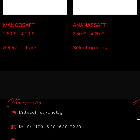
MANGOSAFT
ANANASSAFT
2,50
€
–
4,20
€
2,50
€
–
4,20
€
Select options
Select options
Offnungszeiten
Ko
Mittwoch Ist Ruhetag
Mo-So: 11:00-15:00, 16:30-22:30.