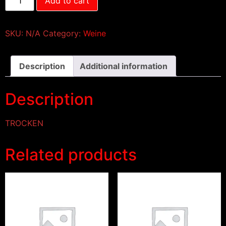
Add to cart
SKU:
N/A
Category:
Weine
Description
Additional information
Description
TROCKEN
Related products