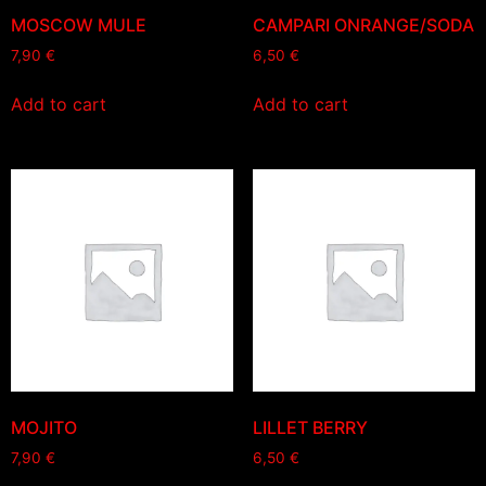
MOSCOW MULE
CAMPARI ONRANGE/SODA
7,90
€
6,50
€
Add to cart
Add to cart
MOJITO
LILLET BERRY
7,90
€
6,50
€